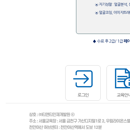
⊙ 자기성찰 : 얼굴분석,
⊙ 얼굴코칭, 이미지트
♠ 수료 후 2급/ 1급
페이
로그인
교육안
상호 :
㈜티앤티인재개발원 ⓒ
주소 :
서울교육장
: 서울 금천구 가산디지털1로 2, 우림라이온스밸리
천안아산 허브센터
: 천안아산역에서 도보 12분