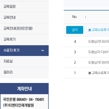
교육일정
No.
교육안내
교육안내(온라인전용)
공지
▣ 교육수료후 
교육후기
4
도형심리디브리퍼
수료자 후기
3
도형심리 디브리
자료실
2
도형심리디브리퍼
갤러리
1
▣ 교육수료후 
계좌안내
국민은행 866401- 04- 110401
(주)티앤티인재개발원