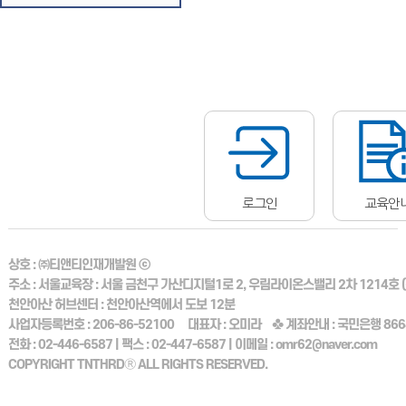
로그인
교육안
상호 :
㈜티앤티인재개발원 ⓒ
주소 :
서울교육장
: 서울 금천구 가산디지털1로 2, 우림라이온스밸리 2차 1214호 
천안아산 허브센터
: 천안아산역에서 도보 12분
사업자등록번호 :
206-86-52100
대표자 :
오미라
♣ 계좌안내 :
국민은행 866
전화 :
02-446-6587 |
팩스 :
02-447-6587 |
이메일 :
omr62@naver.com
COPYRIGHT TNTHRDⓇ ALL RIGHTS RESERVED.