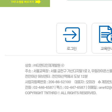
로그인
교육안
상호 :
㈜티앤티인재개발원 ⓒ
주소 :
서울교육장
: 서울 금천구 가산디지털1로 2, 우림라이온스밸리
천안아산 허브센터
: 천안아산역에서 도보 12분
사업자등록번호 :
206-86-52100
대표자 :
오미라
♣ 계좌안내
전화 :
02-446-6587 |
팩스 :
02-447-6587 |
이메일 :
omr62@n
COPYRIGHT TNTHRDⓇ ALL RIGHTS RESERVED.