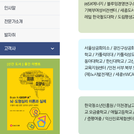
㈜SK에너지 / 블루밍경영연구소 
인사말
기북부여성비전쎈터 / 세종도서
레일 한국철도대학 / 도림평생교
전문가소개
발자취
고객사
서울상공회의소 / 광진구상공회
학교 / 카톨릭의대 / 카톨릭성모
동아대학교 / 한신대학교 / 고
교육지원센터 /인천 서부.북부
(재)노사발전재단 / 세종YWC
한국청소년진흥원 / 이천경남고등
교 오금중학교 / 애월고등학교 /
/ 증평여중 / 익산진로체험센터