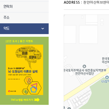
ADDRESS :
천안아산허브센터 
연락처
주소
약도