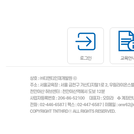
로그인
교육안
상호 :
㈜티앤티인재개발원 ⓒ
주소 :
서울교육장
: 서울 금천구 가산디지털1로 2, 우림라이온스밸리
천안아산 허브센터
: 천안아산역에서 도보 12분
사업자등록번호 :
206-86-52100
대표자 :
오미라
♣ 계좌안내
전화 :
02-446-6587 |
팩스 :
02-447-6587 |
이메일 :
omr62@n
COPYRIGHT TNTHRDⓇ ALL RIGHTS RESERVED.